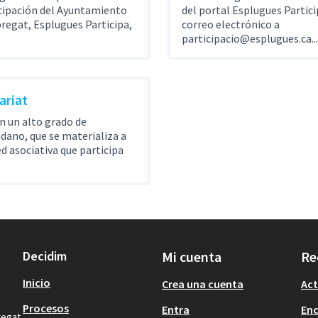
cipación del Ayuntamiento
del portal Esplugues Partici
regat, Esplugues Participa,
correo electrónico a
participacio@esplugues.ca...
ariat
n un alto grado de
ano, que se materializa a
ed asociativa que participa
Decidim
Mi cuenta
Re
Inicio
Crea una cuenta
Act
Procesos
Entra
En
regat.