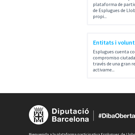
plataforma de parti
de Esplugues de Llob
propi...
Entitats i volunt
Esplugues cuenta co
compromiso ciutadad
través de una gran r
activame...
Bienvenida a la plataforma participativa Esplugues de Llob