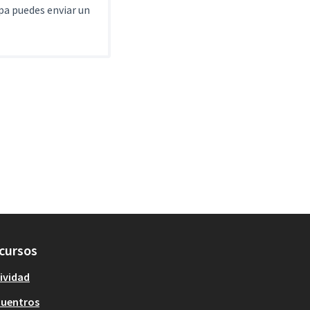
pa puedes enviar un
cursos
ividad
cuentros