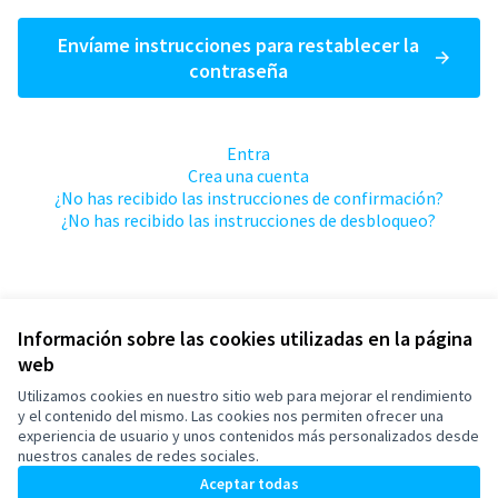
Envíame instrucciones para restablecer la
contraseña
Entra
Crea una cuenta
¿No has recibido las instrucciones de confirmación?
¿No has recibido las instrucciones de desbloqueo?
Información sobre las cookies utilizadas en la página
web
Términos y condiciones de uso
Configuración de cookies
Utilizamos cookies en nuestro sitio web para mejorar el rendimiento
Esplugues de Llobregat en X
Esplugues de Llobregat en Facebook
Esplugues de Llobregat en Instagram
Esplugues de Llobregat en YouTube
y el contenido del mismo. Las cookies nos permiten ofrecer una
experiencia de usuario y unos contenidos más personalizados desde
(Enlace externo)
(Enlace externo)
(Enlace externo)
(Enlace externo)
Castellano
nuestros canales de redes sociales.
Triar la llengua
Elegir el idioma
Aceptar todas