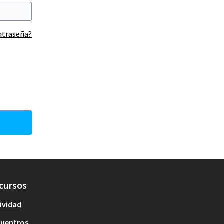
ontraseña?
cursos
ividad
cuentros