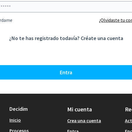
rdame
¿Olvidaste tu c
¿No te has registrado todavía?
Créate una cuenta
Entra
Decidim
Mi cuenta
Re
Inicio
Crea una cuenta
Act
Procesos
Entra
En