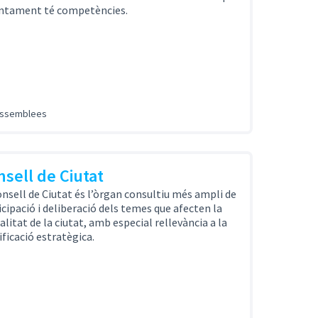
untament té competències.
assemblees
sell de Ciutat
onsell de Ciutat és l’òrgan consultiu més ampli de
icipació i deliberació dels temes que afecten la
alitat de la ciutat, amb especial rellevància a la
ificació estratègica.