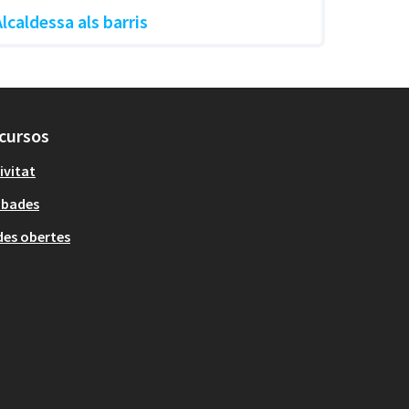
Alcaldessa als barris
cursos
ivitat
obades
es obertes