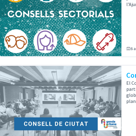
l’Aj
6 
Con
El C
part
glob
plan