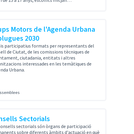
 i de 15 a 17 anys, escollits mitjan…
ups Motors de l'Agenda Urbana
plugues 2030
is participatius formats per representants del
ell de Ciutat, de les comissions tècniques de
untament, ciutadania, entitats i altres
nitzacions interessades en les temàtiques de
enda Urbana.
assemblees
sells Sectorials
Consells sectorials són òrgans de participació
anents sobre diferents àmbits d'actuació en què