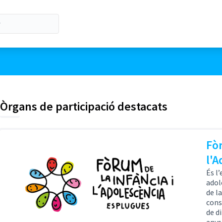
Òrgans de participació destacats
Fòr
l'A
És l’
adol
de l
cons
de di