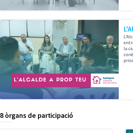
L'A
L'Al
entre
la c
conè
prio
8 òrgans de participació