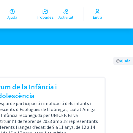
Ajuda
Trobades
Activitat
Entra
Ajuda
um de la Infància i
dolescència
espai de participació i implicació dels infants i
escents d’Esplugues de Llobregat, ciutat Amiga
a Infància reconeguda per UNICEF. Es va
tituir l’1 de febrer de 2023 amb 18 representants
ferents franges d’edat: de 9 a 11 anys, de 12 a 14