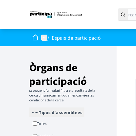
Inici
Menú principal
/
Espais de participació
Òrgans de
participació
El següent formulari filtra els resultats de la
cerca dinàmicament quan es canvien les
condicions de la cerca.
~ Tipus d'assemblees
Totes