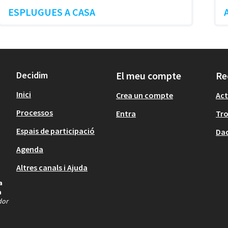
ESPLUGUES A CASA
Decidim
El meu compte
Re
Inici
Crea un compte
Act
Processos
Entra
Tr
Espais de participació
Dad
Agenda
Altres canals i Ajuda
a
a
dor