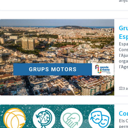
anys
Gr
Es
Espa
Cons
l'Aj
orga
l'Ag
3 
Con
Els 
perm