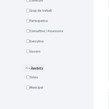
Comissió
Grup de treball
Participativa
Consultiva / Assessora
Executiva
Govern
~ Àmbits
Totes
Municipal