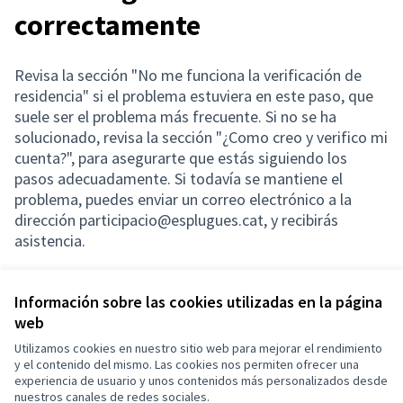
correctamente
Revisa la sección "No me funciona la verificación de
residencia" si el problema estuviera en este paso, que
suele ser el problema más frecuente. Si no se ha
solucionado, revisa la sección "¿Como creo y verifico mi
cuenta?", para asegurarte que estás siguiendo los
pasos adecuadamente. Si todavía se mantiene el
problema, puedes enviar un correo electrónico a la
dirección participacio@esplugues.cat, y recibirás
asistencia.
Información sobre las cookies utilizadas en la página
web
Términos y condiciones de uso
Configuración de cookies
Utilizamos cookies en nuestro sitio web para mejorar el rendimiento
Esplugues de Llobregat en X
Esplugues de Llobregat en Facebook
Esplugues de Llobregat en Instagram
Esplugues de Llobregat en YouTube
y el contenido del mismo. Las cookies nos permiten ofrecer una
experiencia de usuario y unos contenidos más personalizados desde
(Enlace externo)
(Enlace externo)
(Enlace externo)
(Enlace externo)
Castellano
nuestros canales de redes sociales.
Triar la llengua
Elegir el idioma