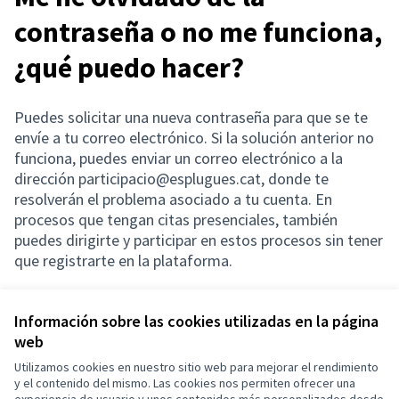
contraseña o no me funciona,
¿qué puedo hacer?
Puedes solicitar una nueva contraseña para que se te
envíe a tu correo electrónico. Si la solución anterior no
funciona, puedes enviar un correo electrónico a la
dirección participacio@esplugues.cat, donde te
resolverán el problema asociado a tu cuenta. En
procesos que tengan citas presenciales, también
puedes dirigirte y participar en estos procesos sin tener
que registrarte en la plataforma.
Información sobre las cookies utilizadas en la página
web
Términos y condiciones de uso
Configuración de cookies
Utilizamos cookies en nuestro sitio web para mejorar el rendimiento
Esplugues de Llobregat en X
Esplugues de Llobregat en Facebook
Esplugues de Llobregat en Instagram
Esplugues de Llobregat en YouTube
y el contenido del mismo. Las cookies nos permiten ofrecer una