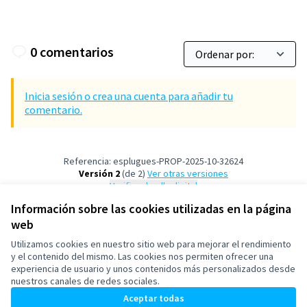
0 comentarios
Inicia sesión o crea una cuenta para añadir tu
comentario.
Referencia: esplugues-PROP-2025-10-32624
Versión 2
(de 2)
ver otras versiones
Verificar huella digital
Información sobre las cookies utilizadas en la página
web
Términos y condiciones de uso
Configuración de cookies
Utilizamos cookies en nuestro sitio web para mejorar el rendimiento
Esplugues de Llobregat en X
Esplugues de Llobregat en Facebook
Esplugues de Llobregat en Instagram
Esplugues de Llobregat en YouTube
y el contenido del mismo. Las cookies nos permiten ofrecer una
experiencia de usuario y unos contenidos más personalizados desde
(Enlace externo)
(Enlace externo)
(Enlace externo)
(Enlace externo)
Castellano
nuestros canales de redes sociales.
Triar la llengua
Elegir el idioma
Aceptar todas