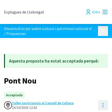
Menú
Esplugues de Llobregat
Entra
Disseny d'un joc sobre cultura i patrimoni cultural d'Esplugues
Menú p
/
Propuestas
Aquesta proposta ha estat acceptada perquè:
Pont Nou
Acceptada
Taller participatiu al Consell de Cultura
Cont
23/10/2025 12:42