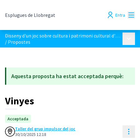
Menú
Esplugues de Llobregat
Entra
Disseny d'un joc sobre cultura i patrimoni cultural d'Esplugues
Menú p
/
Propostes
Aquesta proposta ha estat acceptada perquè:
Vinyes
Acceptada
Taller del grup impulsor del joc
Cont
30/10/2025 12:18