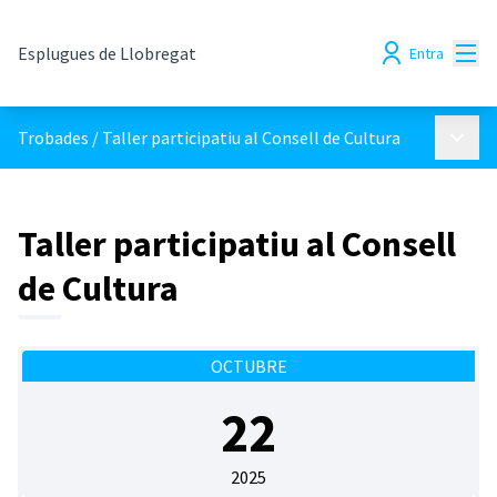
Menú
Esplugues de Llobregat
Entra
Menú p
Trobades
/
Taller participatiu al Consell de Cultura
Taller participatiu al Consell
de Cultura
OCTUBRE
22
2025