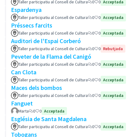
Taller participatiu al Consell de Cultura
0
0
Acceptada
Espardenya
Taller participatiu al Consell de Cultura
0
0
Acceptada
Préssecs farcits
Taller participatiu al Consell de Cultura
0
0
Acceptada
Auditori de l'Espai Corberó
Taller participatiu al Consell de Cultura
0
0
Rebutjada
Peveter de la Flama del Canigó
Taller participatiu al Consell de Cultura
0
0
Acceptada
Can Clota
Taller participatiu al Consell de Cultura
0
0
Acceptada
Maces dels bombos
Taller participatiu al Consell de Cultura
0
0
Acceptada
Fanguet
Marta
0
0
Acceptada
Església de Santa Magdalena
Taller participatiu al Consell de Cultura
0
0
Acceptada
Tobogans