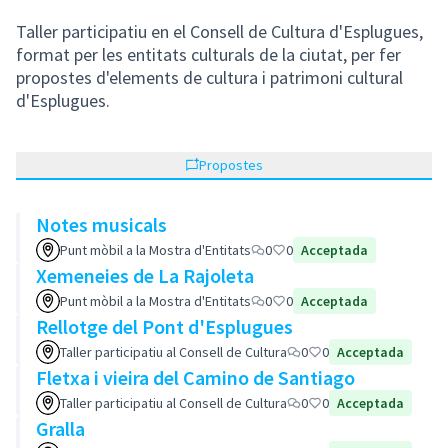
Taller participatiu en el Consell de Cultura d'Esplugues,
format per les entitats culturals de la ciutat, per fer
propostes d'elements de cultura i patrimoni cultural
d'Esplugues.
Propostes
Notes musicals
Punt mòbil a la Mostra d'Entitats
0
0
Acceptada
Xemeneies de La Rajoleta
Punt mòbil a la Mostra d'Entitats
0
0
Acceptada
Rellotge del Pont d'Esplugues
Taller participatiu al Consell de Cultura
0
0
Acceptada
Fletxa i vieira del Camino de Santiago
Taller participatiu al Consell de Cultura
0
0
Acceptada
Gralla