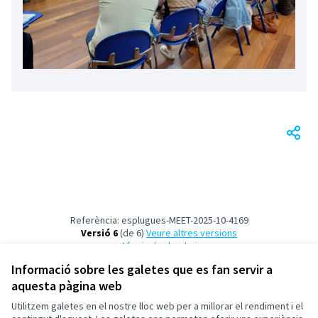
Referència: esplugues-MEET-2025-10-4169
Versió 6
(de 6)
veure altres versions
Afegir al calendari
Informació sobre les galetes que es fan servir a
aquesta pàgina web
Termes i condicions d'ús
Configuració de les galetes
Utilitzem galetes en el nostre lloc web per a millorar el rendiment i el
Esplugues de Llobregat a X
Esplugues de Llobregat a Facebook
Esplugues de Llobregat a Instagram
Esplugues de Llobregat a YouTube