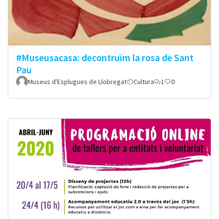
#Museusacasa: decontruïm la rosa de Sant
Pau
Museus d'Esplugues de Llobregat
Cultura
1
0