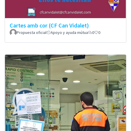
Cartes amb cor (CF Can Vidalet)
Propuesta oficial
Apoyo y ayuda mútua
0
0