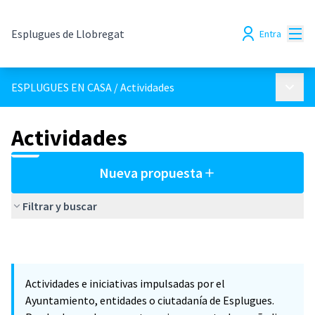
Menú
Esplugues de Llobregat
Entra
Menú p
ESPLUGUES EN CASA
/
Actividades
Actividades
Nueva propuesta
Filtrar y buscar
Actividades e iniciativas impulsadas por el
Ayuntamiento, entidades o ciutadanía de Esplugues.