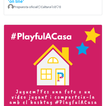
'on line'
Propuesta oficial
Cultura
0
0