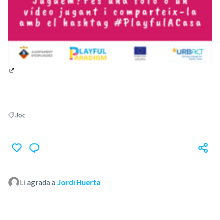
(Obrir en una pestanya nova)
Joc
Resultats en filtrar per: Joc
Li agrada a
Jordi Huerta