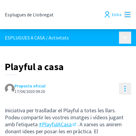
Menú
Esplugues de Llobregat
Entra
Menú p
ESPLUGUES A CASA
/
Activitats
Playful a casa
Proposta oficial
Cont
17/04/2020 09:20
Iniciativa per traslladar el Playful a totes les llars.
Podeu compartir les vostres imatges i vídeos jugant
amb l'etiqueta
#PlayfulACasa
. A xarxes us anirem
(Obrir en una pestanya nova
donant idees per posar-les en pràctica. El