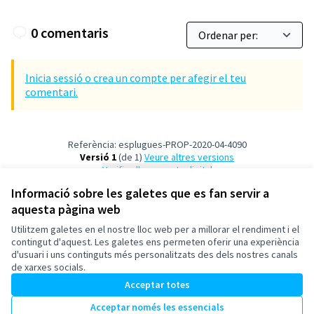
0 comentaris
Inicia sessió o crea un compte per afegir el teu
comentari.
Referència: esplugues-PROP-2020-04-4090
Versió 1
(de 1)
veure altres versions
Verifica l'empremta digital
Informació sobre les galetes que es fan servir a
aquesta pàgina web
Termes i condicions d'ús
Configuració de les galetes
Utilitzem galetes en el nostre lloc web per a millorar el rendiment i el
Esplugues de Llobregat a X
Esplugues de Llobregat a Facebook
Esplugues de Llobregat a Instagram
Esplugues de Llobregat a YouTube
contingut d'aquest. Les galetes ens permeten oferir una experiència
d'usuari i uns continguts més personalitzats des dels nostres canals
(Enllaç extern)
(Enllaç extern)
(Enllaç extern)
(Enllaç extern)
Català
de xarxes socials.
Triar la llengua
Elegir el idioma
Acceptar totes
Acceptar només les essencials