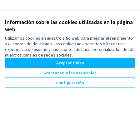
Información sobre las cookies utilizadas en la página
web
Utilizamos cookies en nuestro sitio web para mejorar el rendimiento
y el contenido del mismo. Las cookies nos permiten ofrecer una
experiencia de usuario y unos contenidos más personalizados desde
nuestros canales de redes sociales.
Aceptar todas
Aceptar solo las esenciales
Configuración
Términos y condiciones de uso
Configuración de cookies
Esplugues de Llobregat en X
Esplugues de Llobregat en Facebook
Esplugues de Llobregat en Instagram
Esplugues de Llobregat en YouTube
(Enlace externo)
(Enlace externo)
(Enlace externo)
(Enlace externo)
Castellano
Triar la llengua
Elegir el idioma
Con licenci
(Enlace exte