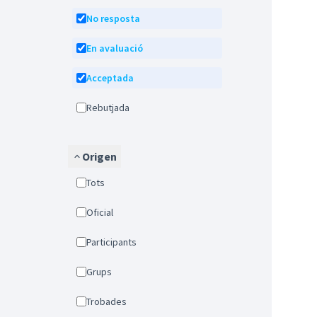
No resposta
En avaluació
Acceptada
Rebutjada
Origen
Tots
Oficial
Participants
Grups
Trobades