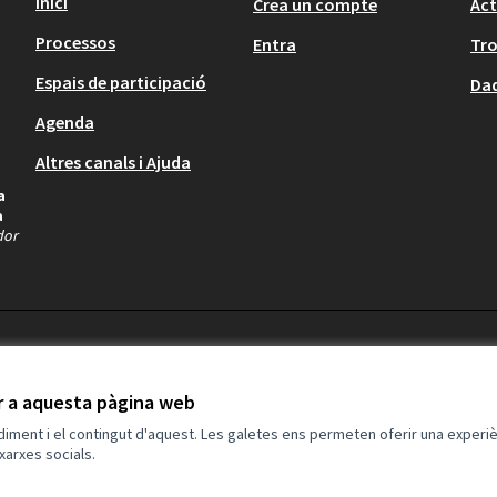
Inici
Crea un compte
Act
Processos
Entra
Tr
Espais de participació
Dad
Agenda
Altres canals i Ajuda
a
a
dor
ir a aquesta pàgina web
ndiment i el contingut d'aquest. Les galetes ens permeten oferir una experièn
xarxes socials.