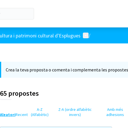
Menú d'usuari
ultura i patrimoni cultural d'Esplugues
/
Crea la teva proposta o comenta i complementa les propostes 
65 propostes
A-Z
Z-A (ordre alfabètic
Amb més
Aleatori
Recent
(Alfabètic)
invers)
adhesions