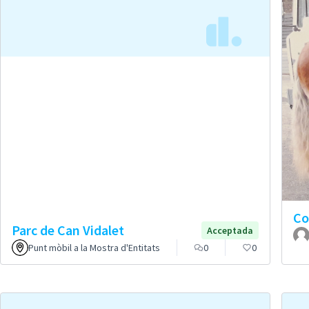
Co
Parc de Can Vidalet
Acceptada
Punt mòbil a la Mostra d'Entitats
0
0