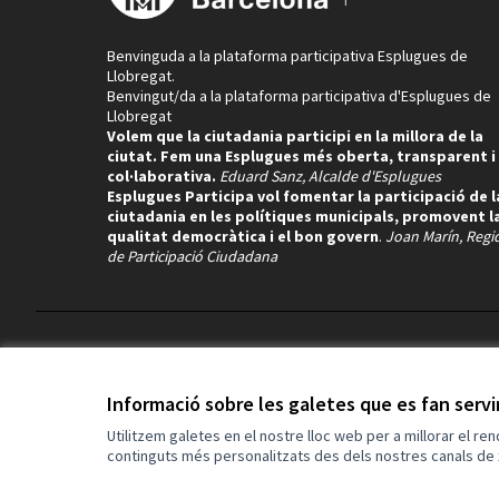
Benvinguda a la plataforma participativa Esplugues de
Llobregat.
Benvingut/da a la plataforma participativa d'Esplugues de
Llobregat
Volem que la ciutadania participi en la millora de la
ciutat. Fem una Esplugues més oberta, transparent i
col·laborativa.
Eduard Sanz, Alcalde d'Esplugues
Esplugues Participa vol fomentar la participació de l
ciutadania en les polítiques municipals, promovent l
qualitat democràtica i el bon govern
.
Joan Marín, Regi
de Participació Ciudadana
Termes i condicions d'ús
Configuració de les galetes
Informació sobre les galetes que es fan serv
Utilitzem galetes en el nostre lloc web per a millorar el re
continguts més personalitzats des dels nostres canals de 
(Enllaç extern)
Web creada amb
programari lliure
.
(Enllaç extern)