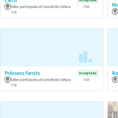
Ma
Taller participatiu al Consell de Cultura
0
0
Préssecs farcits
Ra
Acceptada
Taller participatiu al Consell de Cultura
0
0