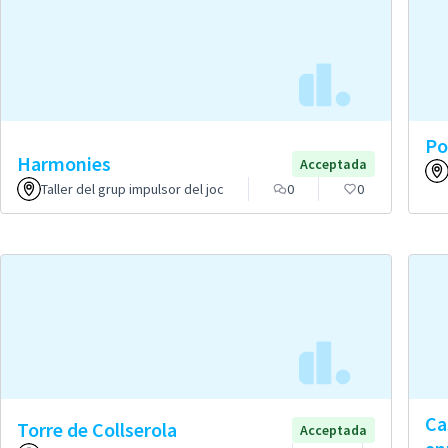
Po
Harmonies
Acceptada
Taller del grup impulsor del joc
0
0
Ca
Torre de Collserola
Acceptada