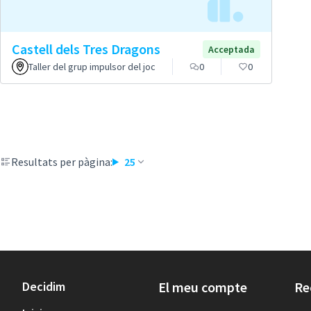
Castell dels Tres Dragons
Acceptada
Taller del grup impulsor del joc
0
0
Resultats per pàgina:
25
Decidim
El meu compte
Re