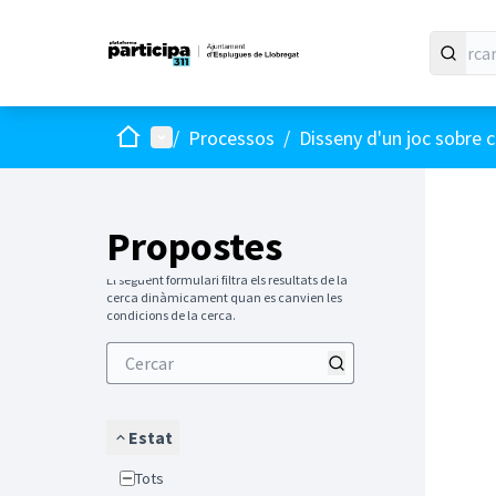
Inici
Menú principal
/
Processos
/
Disseny d'un joc sobre c
Propostes
El següent formulari filtra els resultats de la
cerca dinàmicament quan es canvien les
condicions de la cerca.
Estat
Tots