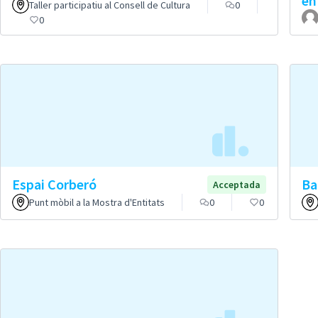
en
Taller participatiu al Consell de Cultura
0
0
Espai Corberó
Ba
Acceptada
Punt mòbil a la Mostra d'Entitats
0
0