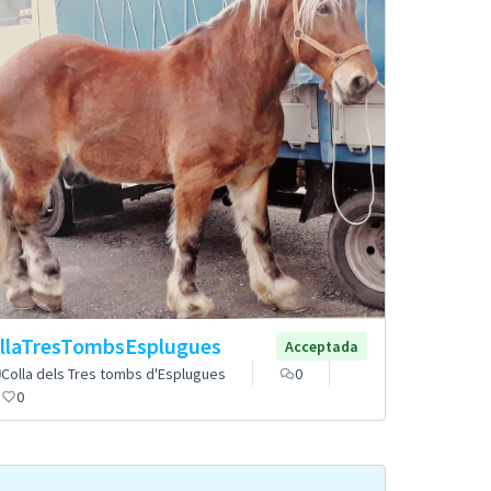
llaTresTombsEsplugues
Acceptada
Colla dels Tres tombs d'Esplugues
0
0