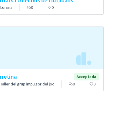
titats i colectius de ciutadans
Lorena
0
0
rretina
Acceptada
Taller del grup impulsor del joc
0
0