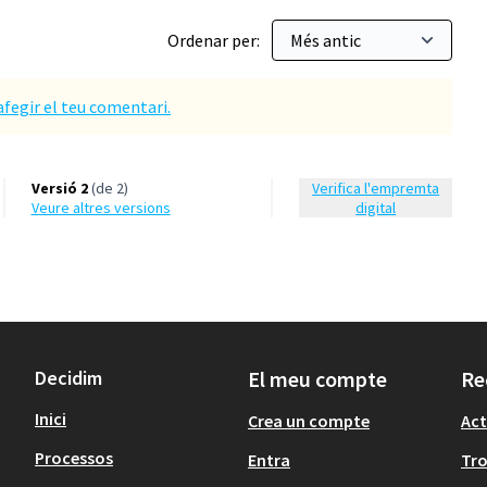
Ordenar per:
afegir el teu comentari.
Versió 2
(de 2)
Verifica l'empremta
veure altres versions
digital
Decidim
El meu compte
Re
Inici
Crea un compte
Act
Processos
Entra
Tr