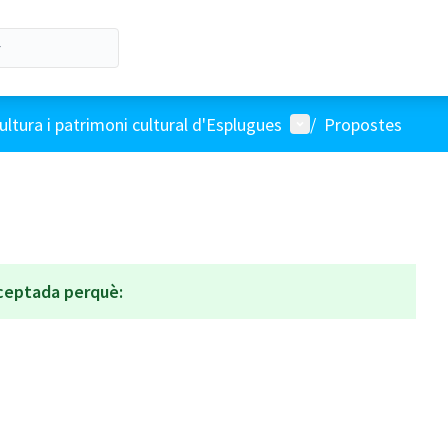
Menú d'usuari
ultura i patrimoni cultural d'Esplugues
/
Propostes
ceptada perquè: