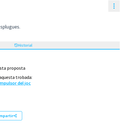
Contr
Esplugues.
Historial
esta proposta
 aquesta trobada:
impulsor del joc
mpartir