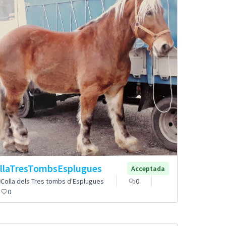
llaTresTombsEsplugues
Acceptada
Colla dels Tres tombs d'Esplugues
0
0