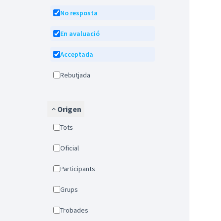
No resposta
En avaluació
Acceptada
Rebutjada
Origen
Tots
Oficial
Participants
Grups
Trobades