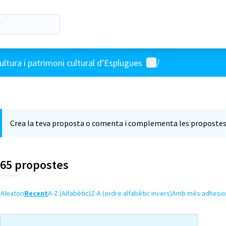
Menú d'usuari
ultura i patrimoni cultural d'Esplugues
/
Crea la teva proposta o comenta i complementa les propostes 
65 propostes
Aleatori
Recent
A-Z (Alfabètic)
Z-A (ordre alfabètic invers)
Amb més adhesio