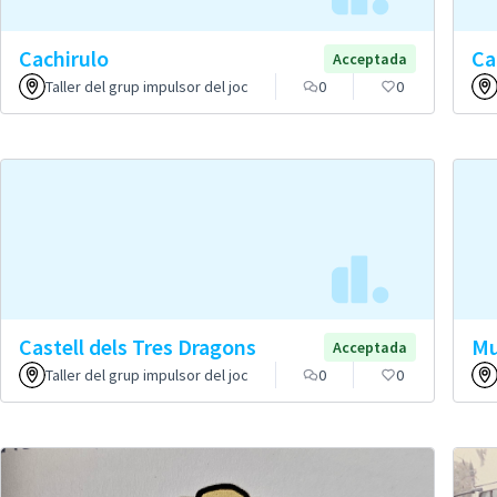
Cachirulo
Ca
Acceptada
Taller del grup impulsor del joc
0
0
Castell dels Tres Dragons
Mu
Acceptada
Taller del grup impulsor del joc
0
0