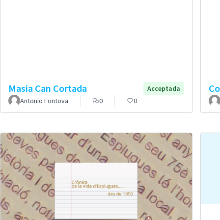
Masia Can Cortada
Co
Acceptada
Antonio Fontova
0
0