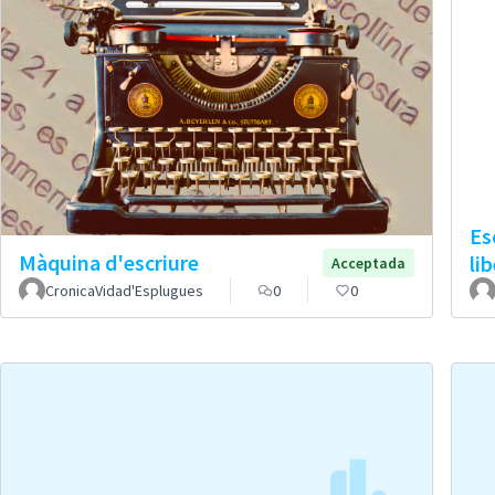
Es
Màquina d'escriure
li
Acceptada
CronicaVidad'Esplugues
0
0