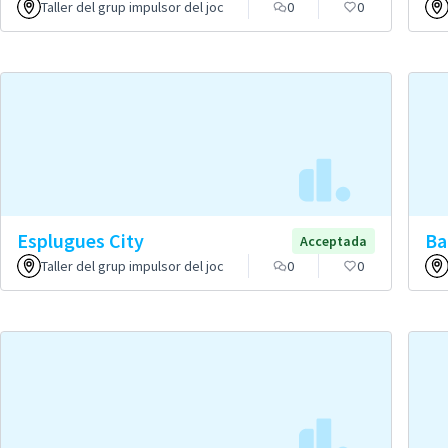
Taller del grup impulsor del joc
0
0
Esplugues City
Ba
Acceptada
Taller del grup impulsor del joc
0
0