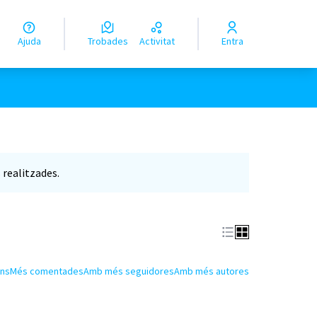
Ajuda
Trobades
Activitat
Entra
realitzades.
ns
Més comentades
Amb més seguidores
Amb més autores