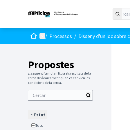
Inici
Menú principal
/
Processos
/
Disseny d'un joc sobre c
Propostes
El següent formulari filtra els resultats de la
cerca dinàmicament quan es canvien les
condicions de la cerca.
Estat
Tots