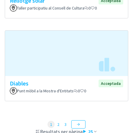
Rellotge solar
Acceptada
Taller participatiu al Consell de Cultura
0
0
Diables
Acceptada
Punt mòbil a la Mostra d'Entitats
0
0
1
2
3
Resultats per pàgina:
25