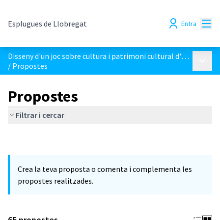
Menú
Esplugues de Llobregat
Entra
Disseny d'un joc sobre cultura i patrimoni cultural d'Esplugues
Menú p
/
Propostes
Propostes
Filtrar i cercar
Crea la teva proposta o comenta i complementa les
propostes realitzades.
65 propostes