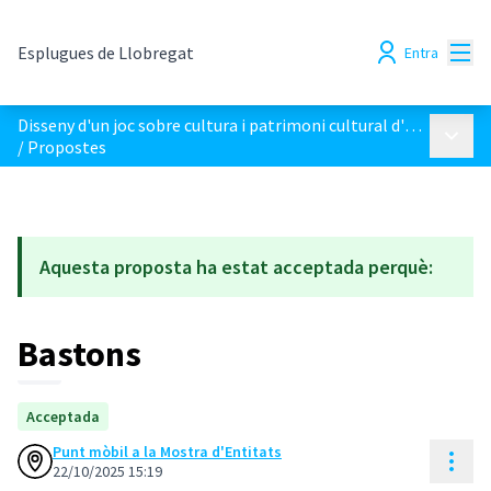
Menú
Esplugues de Llobregat
Entra
Disseny d'un joc sobre cultura i patrimoni cultural d'Esplugues
Menú p
/
Propostes
Aquesta proposta ha estat acceptada perquè:
Bastons
Acceptada
Punt mòbil a la Mostra d'Entitats
Cont
22/10/2025 15:19