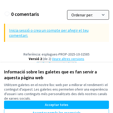
0 comentaris
Inicia sessió o crea un compte per afegir el teu
comentari.
Referència: esplugues-PROP-2025-10-32585
Versió 2
(de 2)
veure altres versions
Verifica l'empremta digital
Informació sobre les galetes que es fan servir a
aquesta pàgina web
Termes i condicions d'ús
Configuració de les galetes
Utilitzem galetes en el nostre lloc web per a millorar el rendiment i el
Esplugues de Llobregat a X
Esplugues de Llobregat a Facebook
Esplugues de Llobregat a Instagram
Esplugues de Llobregat a YouTube
contingut d'aquest. Les galetes ens permeten oferir una experiència
d'usuari i uns continguts més personalitzats des dels nostres canals
(Enllaç extern)
(Enllaç extern)
(Enllaç extern)
(Enllaç extern)
Català
de xarxes socials.
Triar la llengua
Elegir el idioma
Acceptar totes
Acceptar només les essencials