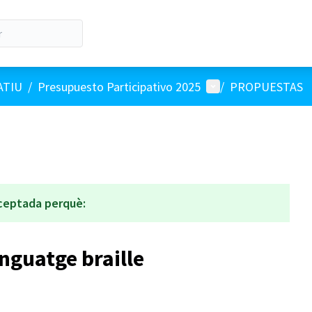
Menú de usuario
ATIU
/
Presupuesto Participativo 2025
/
PROPUESTAS
ceptada perquè:
nguatge braille