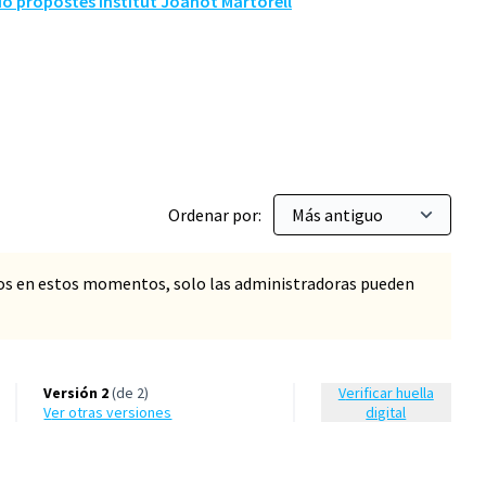
ió propostes Institut Joanot Martorell
Ordenar por:
os en estos momentos, solo las administradoras pueden
Versión 2
(de 2)
Verificar huella
ver otras versiones
digital