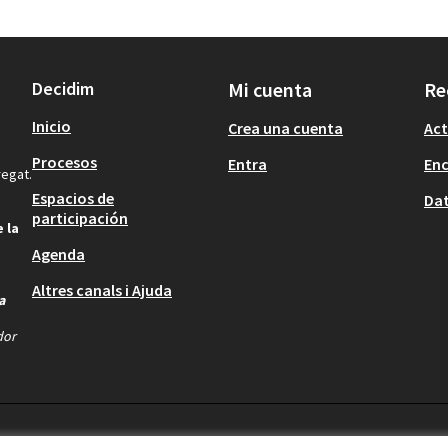
Decidim
Mi cuenta
Re
Inicio
Crea una cuenta
Act
Procesos
Entra
En
regat.
Espacios de
Dat
participación
 la
Agenda
Altres canals i Ajuda
a
dor