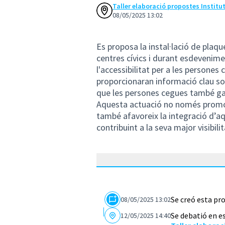
Taller elaboració propostes Institu
08/05/2025 13:02
Es proposa la instal·lació de plaque
centres cívics i durant esdevenime
l'accessibilitat per a les persone
proporcionaran informació clau sob
que les persones cegues també gaud
Aquesta actuació no només promou l
també afavoreix la integració d’aqu
contribuint a la seva major visibilit
Se creó esta pr
08/05/2025 13:02
Se debatió en e
12/05/2025 14:40