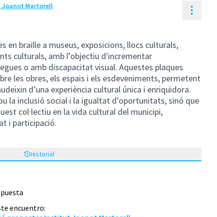
t Joanot Martorell
Contr
s en braille a museus, exposicions, llocs culturals,
nts culturals, amb l’objectiu d'incrementar
s cegues o amb discapacitat visual. Aquestes plaques
re les obres, els espais i els esdeveniments, permetent
eixin d’una experiència cultural única i enriquidora.
a inclusió social i la igualtat d’oportunitats, sinó que
est col·lectiu en la vida cultural del municipi,
at i participació.
Historial
opuesta
ste encuentro: