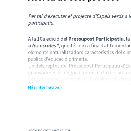
Per tal d'executar el projecte d'Espais verds a
participatiu.
A la 10a edició del
Pressupost Participatiu
, l
a les escoles"
, que té com a finalitat fomentar 
elements naturalitzadors característics del cli
públics d'educació primària.
Un dels reptes del Pressupost Participatiu d'Es
guanyadores es dugui a terme, en la mesura del
Aquest procés consisteix en la realització d'un
transformació d'espais verds i altres elements 
Más información
diferents centres públics d'educació primària, 
pedagògica i social.
L'acció s'emmarca en l'Agenda Urbana Esplugues 
amb el suport de la Diputació de Barcelona
Qui hi participa?
Direcció, professorat i personal administratiu i
ÁREA DE ORGANIZACIÓN