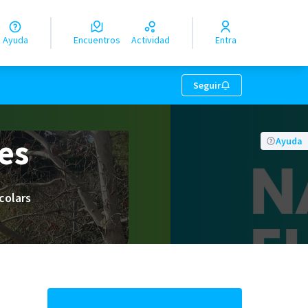
Ayuda
Encuentros
Actividad
Entra
Seguir
les
Ayuda
colars