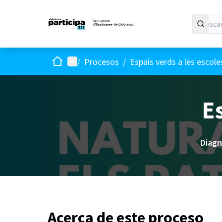
Inicio
Menú principal
/
Procesos
/
Espais verds a les escole
Es
Diagn
Acerca de este proceso