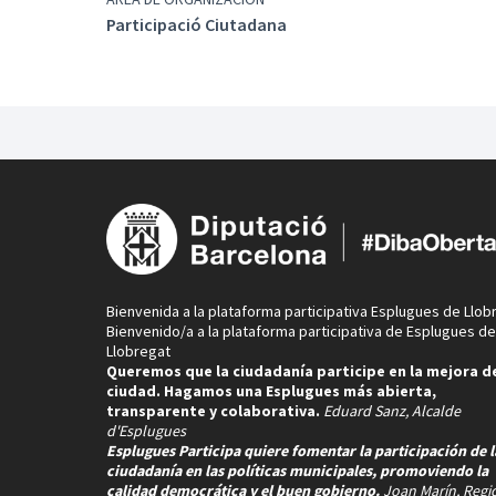
Associació de Famílies d’Alumnes
Participació Ciutadana
Alumnat
Professionals de l’espai de migdia
Entitats i/o empreses que fan ús dels patis en 
Com participar-hi?
Detectant necessitats i oportunitats dels patis a
Fent aportacions a l'apartat "IDEES" del portal
Fem propostes d'intervenció als patis durant la 
Bienvenida a la plataforma participativa Esplugues de Llob
Bienvenido/a a la plataforma participativa de Esplugues de
Llobregat
Queremos que la ciudadanía participe en la mejora de
ciudad. Hagamos una Esplugues más abierta,
transparente y colaborativa.
Eduard Sanz, Alcalde
d'Esplugues
Esplugues Participa quiere fomentar la participación de l
ciudadanía en las políticas municipales, promoviendo la
calidad democrática y el buen gobierno.
Joan Marín, Regi