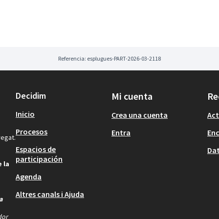
horari extraescolar
Referencia: esplugues-PART-2026-03-2118
 través de la 1a visita als centres.
 d'Esplugues Participa.
2a visita als centres
Decidim
Mi cuenta
Re
Inicio
Crea una cuenta
Act
Procesos
Entra
En
regat.
Espacios de
Dat
participación
 la
Agenda
Altres canals i Ajuda
a
dor