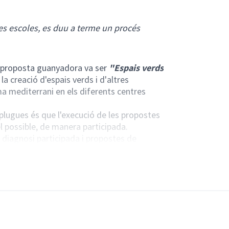
 les escoles, es duu a terme un procés
a proposta guanyadora va ser
"Espais verds
la creació d'espais verds i d'altres
ma mediterrani en els diferents centres
plugues és que l'execució de les propostes
 possible, de manera participada.
a diagnosi participada i propostes de
naturalitzadors característics en els
tenint en compte la dimensió ambiental,
2030 i l'estratègia de "Ciutat Sostenible",
 de serveis