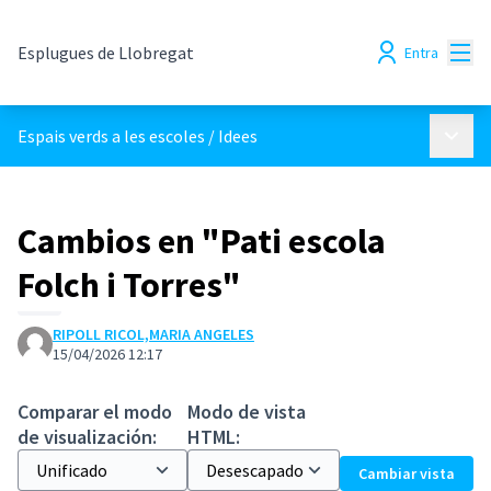
Menú
Esplugues de Llobregat
Entra
Menú p
Espais verds a les escoles
/
Idees
Cambios en "Pati escola
Folch i Torres"
RIPOLL RICOL,MARIA ANGELES
15/04/2026 12:17
Comparar el modo
Modo de vista
de visualización:
HTML:
Cambiar vista