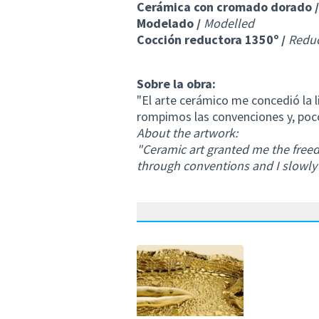
Cerámica con cromado dorado /
Modelado /
Modelled
Cocción reductora 1350º /
Reduc
Sobre la obra:
"El arte cerámico me concedió la l
rompimos las convenciones y, poc
About the artwork:
"Ceramic art granted me the free
through conventions and I slow