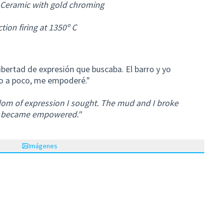
Ceramic with gold chroming
tion firing at 1350º C
ibertad de expresión que buscaba. El barro y yo
o a poco, me empoderé."
dom of expression I sought. The mud and I broke
ly became empowered."
Imágenes