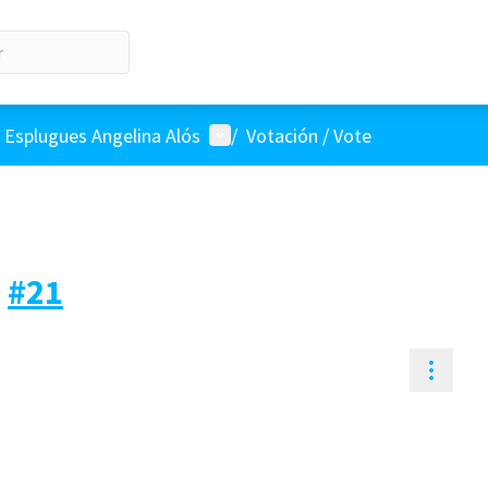
Menú de usuario
 Esplugues Angelina Alós
/
Votación / Vote
T
#21
Contr