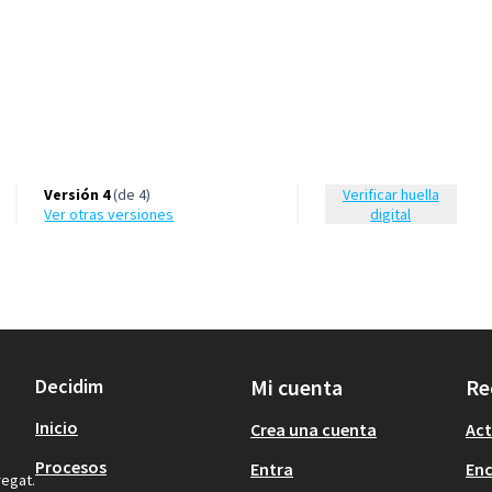
Versión 4
(de 4)
Verificar huella
ver otras versiones
digital
Decidim
Mi cuenta
Re
Inicio
Crea una cuenta
Act
Procesos
Entra
En
regat.