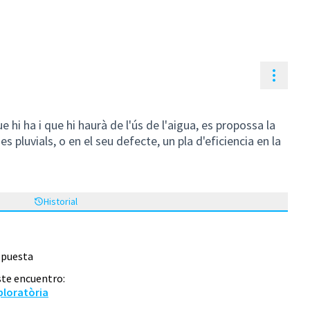
Contr
e hi ha i que hi haurà de l'ús de l'aigua, es propossa la
es pluvials, o en el seu defecte, un pla d'eficiencia en la
Historial
opuesta
ste encuentro:
ploratòria