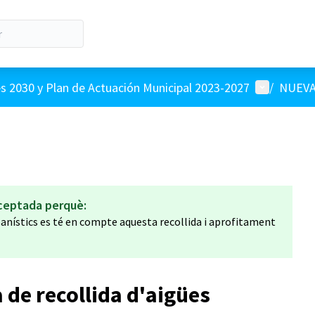
Menú de us
 2030 y Plan de Actuación Municipal 2023-2027
/
NUEVA
ceptada perquè:
nístics es té en compte aquesta recollida i aprofitament
a de recollida d'aigües