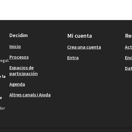
Decidim
Mi cuenta
Re
Inicio
Crea una cuenta
Act
Procesos
Entra
En
regat.
Espacios de
Dat
participación
 la
Agenda
Altres canals i Ajuda
a
dor