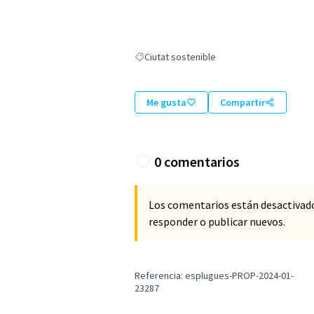
Ciutat sostenible
Resultados al filtrar por: Ciutat sostenible
Me gusta
Compartir
0 comentarios
Los comentarios están desactivad
responder o publicar nuevos.
Referencia: esplugues-PROP-2024-01-
23287