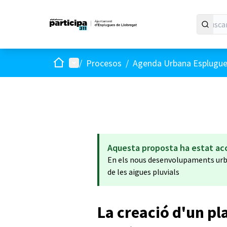
Inicio
Menú principal
/
Procesos
/
Agenda Urbana Esplugues
Aquesta proposta ha estat ac
En els nous desenvolupaments urba
de les aigues pluvials
La creació d'un pl