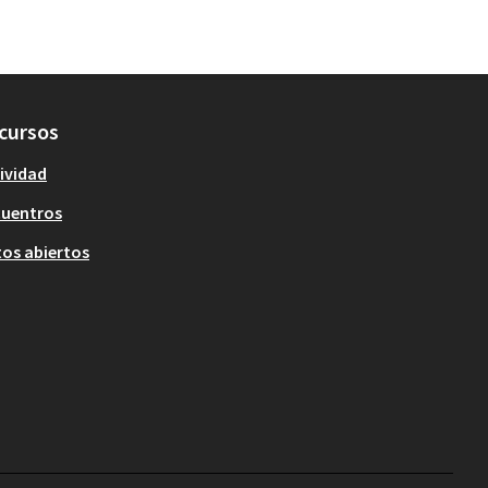
cursos
ividad
cuentros
os abiertos