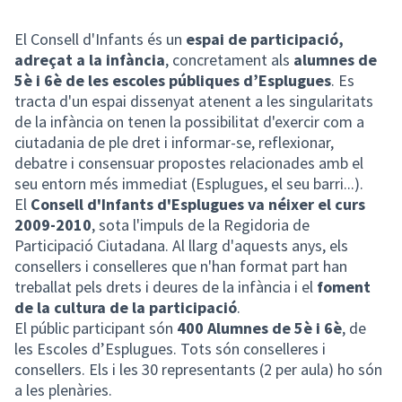
El Consell d'Infants és un
espai de participació,
adreçat a la infància
, concretament als
alumnes de
5è i 6è de les escoles públiques d’Esplugues
. Es
tracta d'un espai dissenyat atenent a les singularitats
de la infància on tenen la possibilitat d'exercir com a
ciutadania de ple dret i informar-se, reflexionar,
debatre i consensuar propostes relacionades amb el
seu entorn més immediat (Esplugues, el seu barri...).
El
Consell d'Infants d'Esplugues
va néixer el curs
2009-2010
, sota l'impuls de la Regidoria de
Participació Ciutadana. Al llarg d'aquests anys, els
consellers i conselleres que n'han format part han
treballat pels drets i deures de la infància i el
foment
de la cultura de la participació
.
El públic participant són
400 Alumnes de 5è i 6è
, de
les Escoles d’Esplugues. Tots són conselleres i
consellers. Els i les 30 representants (2 per aula) ho són
a les plenàries.