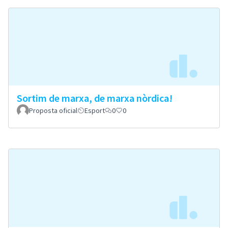
Sortim de marxa, de marxa nòrdica!
Proposta oficial
Esport
0
0