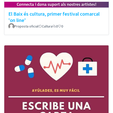
El Baix és cultura, primer festival comarcal
'on line'
Proposta oficial
Cultura
0
0