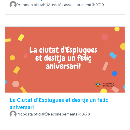
Proposta oficial
Atenció i assessorament
0
0
La Ciutat d'Esplugues et desitja un feliç
aniversari
Proposta oficial
Reconeixements
0
0