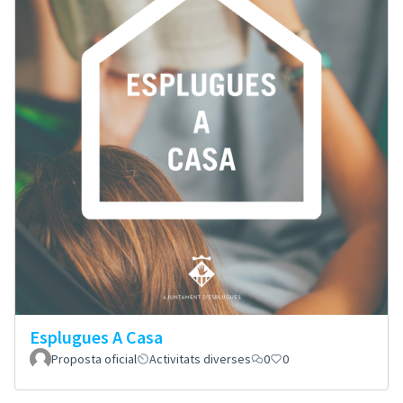
Esplugues A Casa
Proposta oficial
Activitats diverses
0
0