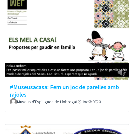
#Museusacasa: Fem un joc de parelles amb
rajoles
Museus d'Esplugues de Llobregat
Joc
0
0