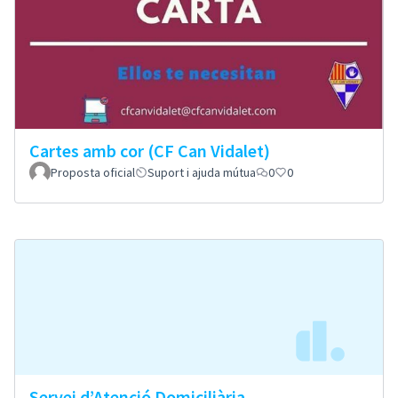
Cartes amb cor (CF Can Vidalet)
Proposta oficial
Suport i ajuda mútua
0
0
Servei d’Atenció Domiciliària