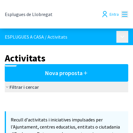
Menú
Esplugues de Llobregat
Entra
Menú p
ESPLUGUES A CASA
/
Activitats
Activitats
Nova proposta
Filtrar i cercar
Recull d'activitats i iniciatives impulsades per
l'Ajuntament, centres educatius, entitats o ciutadania