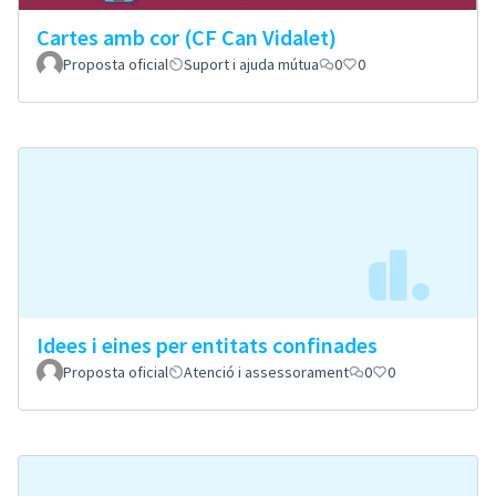
Cartes amb cor (CF Can Vidalet)
Proposta oficial
Suport i ajuda mútua
0
0
Idees i eines per entitats confinades
Proposta oficial
Atenció i assessorament
0
0