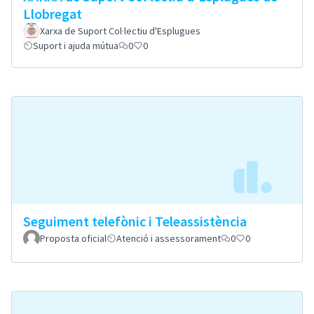
Llobregat
Xarxa de Suport Col·lectiu d'Esplugues
Suport i ajuda mútua
0
0
Seguiment telefònic i Teleassistència
Proposta oficial
Atenció i assessorament
0
0