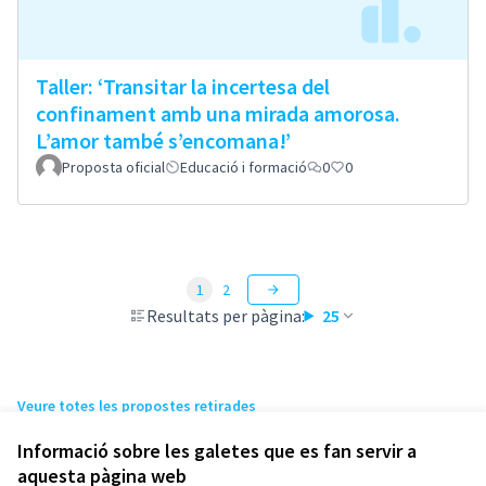
Taller: ‘Transitar la incertesa del
confinament amb una mirada amorosa.
L’amor també s’encomana!’
Proposta oficial
Educació i formació
0
0
1
2
Resultats per pàgina:
25
Veure totes les propostes retirades
Informació sobre les galetes que es fan servir a
aquesta pàgina web
Termes i condicions d'ús