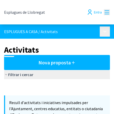
Menú
Esplugues de Llobregat
Entra
Menú p
ESPLUGUES A CASA
/
Activitats
Activitats
Nova proposta
Filtrar i cercar
Recull d'activitats i iniciatives impulsades per
l'Ajuntament, centres educatius, entitats o ciutadania