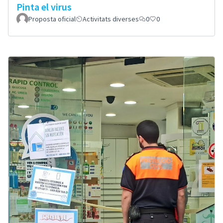
Pinta el virus
Proposta oficial
Activitats diverses
0
0