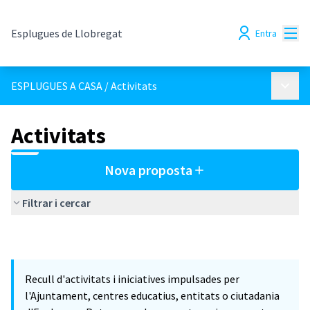
Menú
Esplugues de Llobregat
Entra
Menú p
ESPLUGUES A CASA
/
Activitats
Activitats
Nova proposta
Filtrar i cercar
Recull d'activitats i iniciatives impulsades per
l'Ajuntament, centres educatius, entitats o ciutadania