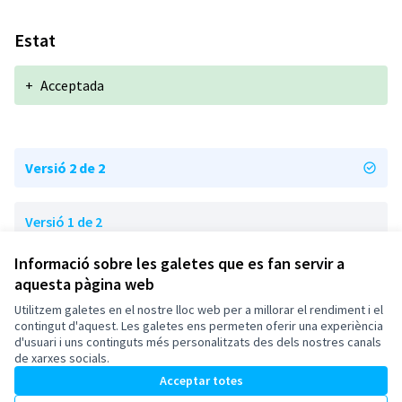
Estat
+
Acceptada
Versió 2 de 2
Versió 1 de 2
Informació sobre les galetes que es fan servir a
aquesta pàgina web
Termes i condicions d'ús
Configuració de les galetes
Utilitzem galetes en el nostre lloc web per a millorar el rendiment i el
Esplugues de Llobregat a X
Esplugues de Llobregat a Facebook
Esplugues de Llobregat a Instagram
Esplugues de Llobregat a YouTube
contingut d'aquest. Les galetes ens permeten oferir una experiència
d'usuari i uns continguts més personalitzats des dels nostres canals
(Enllaç extern)
(Enllaç extern)
(Enllaç extern)
(Enllaç extern)
Català
de xarxes socials.
Triar la llengua
Elegir el idioma
Acceptar totes