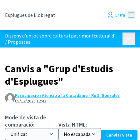
Menú
Esplugues de Llobregat
Entra
Disseny d'un joc sobre cultura i patrimoni cultural d'Esplugues
Menú p
/
Propostes
Canvis a "Grup d'Estudis
d'Esplugues"
Participació i Atenció a la Ciutadania - Ruth Gonzalez
05/12/2025 12:43
Mode de vista de
comparació:
Vista HTML:
Canviar vista