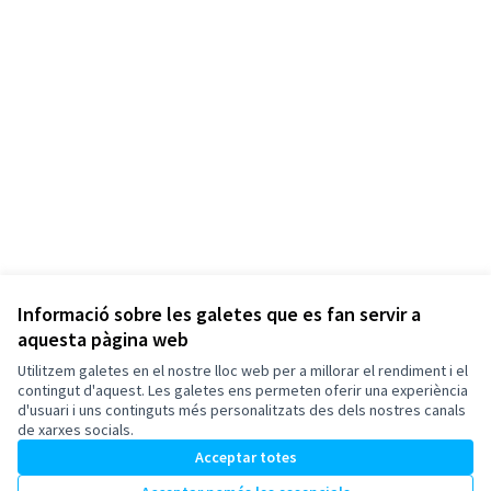
Informació sobre les galetes que es fan servir a
aquesta pàgina web
Termes i condicions d'ús
Configuració de les galetes
Utilitzem galetes en el nostre lloc web per a millorar el rendiment i el
Esplugues de Llobregat a X
Esplugues de Llobregat a Facebook
Esplugues de Llobregat a Instagram
Esplugues de Llobregat a YouTube
contingut d'aquest. Les galetes ens permeten oferir una experiència
d'usuari i uns continguts més personalitzats des dels nostres canals
(Enllaç extern)
(Enllaç extern)
(Enllaç extern)
(Enllaç extern)
Català
de xarxes socials.
Triar la llengua
Elegir el idioma
Acceptar totes