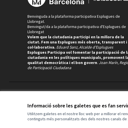
Benvinguda a la plataforma participativa Esplugues de
Llobregat.
Benvingut/da a la plataforma participativa d'Esplugues de
Llobregat
Volem que la ciutadania participi en la millora de la
ciutat. Fem una Esplugues més oberta, transparent i
col·laborativa.
Eduard Sanz, Alcalde d'Esplugues
Esplugues Participa vol fomentar la participació de l
ciutadania en les polítiques municipals, promovent l
qualitat democràtica i el bon govern
.
Joan Marín, Regi
de Participació Ciudadana
Termes i condicions d'ús
Configuració de les galetes
Informació sobre les galetes que es fan serv
Utilitzem galetes en el nostre lloc web per a millorar el re
continguts més personalitzats des dels nostres canals de 
(Enllaç extern)
Web creada amb
programari lliure
.
(Enllaç extern)