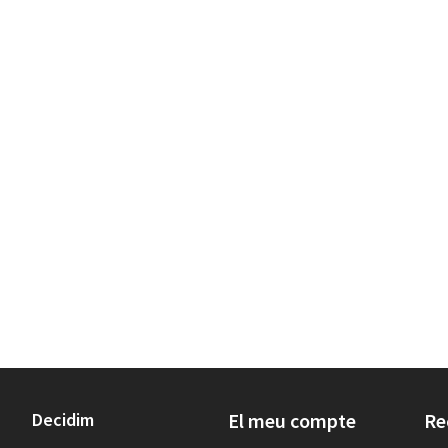
Decidim
El meu compte
Re