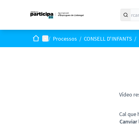
Inici
Menú principal
/
Processos
/
CONSELL D'INFANTS
/
Vídeo re
Cal que 
Canviar 