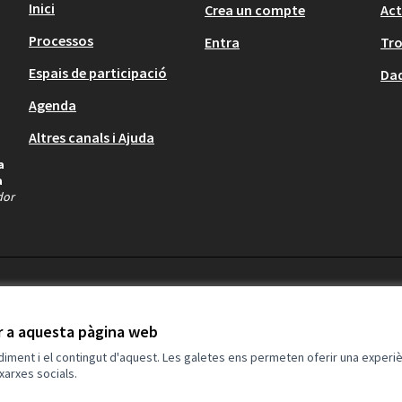
Inici
Crea un compte
Act
Processos
Entra
Tr
Espais de participació
Dad
Agenda
Altres canals i Ajuda
a
a
dor
ir a aquesta pàgina web
ndiment i el contingut d'aquest. Les galetes ens permeten oferir una experièn
xarxes socials.