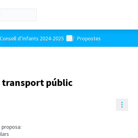
Menú d'usuari
Consell d'Infants 2024-2025
/
Propostes
l transport públic
Contr
s proposa:
lars