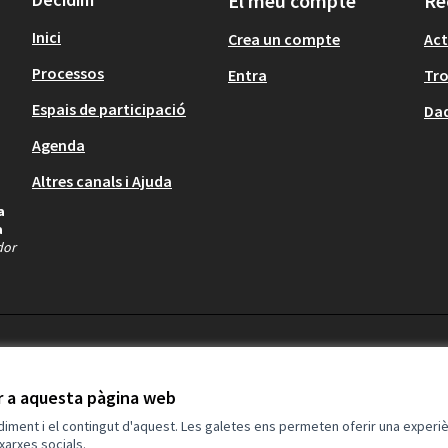
El meu compte
Re
Inici
Crea un compte
Act
Processos
Entra
Tr
Espais de participació
Dad
Agenda
Altres canals i Ajuda
a
a
dor
ir a aquesta pàgina web
ndiment i el contingut d'aquest. Les galetes ens permeten oferir una experièn
xarxes socials.