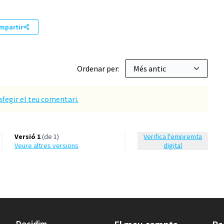
mpartir
Ordenar per:
afegir el teu comentari.
Versió 1
(de 1)
Verifica l'empremta
veure altres versions
digital
Decidim