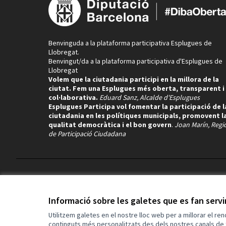
Benvinguda a la plataforma participativa Esplugues de
Llobregat.
Benvingut/da a la plataforma participativa d'Esplugues de
Llobregat
Volem que la ciutadania participi en la millora de la
ciutat. Fem una Esplugues més oberta, transparent i
col·laborativa.
Eduard Sanz, Alcalde d'Esplugues
Esplugues Participa vol fomentar la participació de l
ciutadania en les polítiques municipals, promovent l
qualitat democràtica i el bon govern
.
Joan Marín, Regi
de Participació Ciudadana
Termes i condicions d'ús
Configuració de les galetes
Informació sobre les galetes que es fan serv
Utilitzem galetes en el nostre lloc web per a millorar el re
continguts més personalitzats des dels nostres canals de 