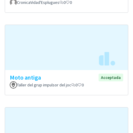
CronicaVidad'Esplugues
0
0
Moto antiga
Acceptada
Taller del grup impulsor del joc
0
0