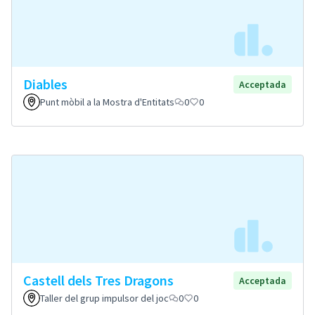
Diables
Acceptada
Punt mòbil a la Mostra d'Entitats
0
0
Castell dels Tres Dragons
Acceptada
Taller del grup impulsor del joc
0
0