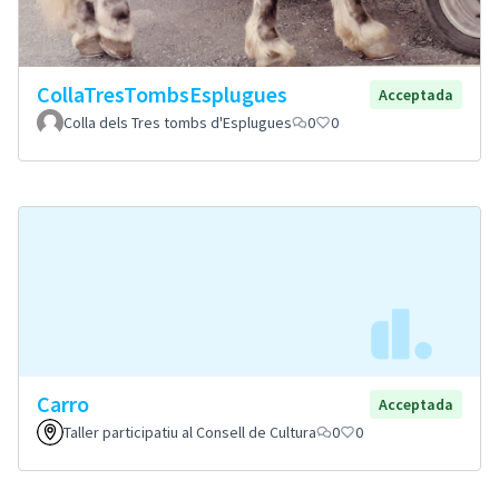
CollaTresTombsEsplugues
Acceptada
Colla dels Tres tombs d'Esplugues
0
0
Carro
Acceptada
Taller participatiu al Consell de Cultura
0
0