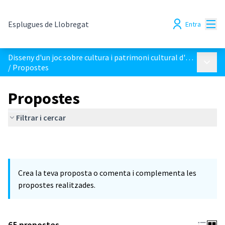
Menú
Esplugues de Llobregat
Entra
Disseny d'un joc sobre cultura i patrimoni cultural d'Esplugues
Menú p
/
Propostes
Propostes
Filtrar i cercar
Crea la teva proposta o comenta i complementa les
propostes realitzades.
65 propostes