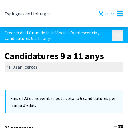
Menú
Esplugues de Llobregat
Entra
Creació del Fòrum de la Infància i l’Adolescència
/
Menú p
Candidatures 9 a 11 anys
Candidatures 9 a 11 anys
Filtrar i cercar
Fins el 23 de novembre pots votar a 6 candidatures per
franja d'edat.
23 propostes