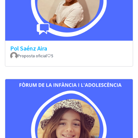
Pol Saénz Aira
Proposta oficial
5