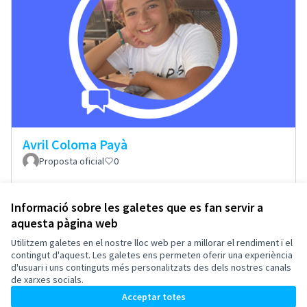
Avril Coloma Payà
Proposta oficial
0
Informació sobre les galetes que es fan servir a
aquesta pàgina web
Termes i condicions d'ús
Configuració de les galetes
Utilitzem galetes en el nostre lloc web per a millorar el rendiment i el
Esplugues de Llobregat a X
Esplugues de Llobregat a Facebook
Esplugues de Llobregat a Instagram
Esplugues de Llobregat a YouTube
contingut d'aquest. Les galetes ens permeten oferir una experiència
d'usuari i uns continguts més personalitzats des dels nostres canals
(Enllaç extern)
(Enllaç extern)
(Enllaç extern)
(Enllaç extern)
Català
de xarxes socials.
Triar la llengua
Elegir el idioma
Acceptar totes