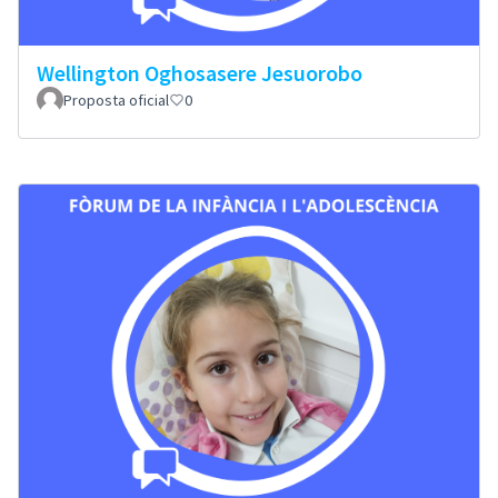
Wellington Oghosasere Jesuorobo
Proposta oficial
0