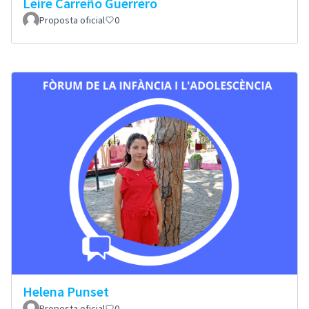
Leire Carreño Guerrero
Proposta oficial
0
Helena Punset
Proposta oficial
0