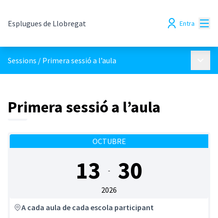
Menú
Esplugues de Llobregat
Entra
Menú p
Sessions
/
Primera sessió a l’aula
Primera sessió a l’aula
OCTUBRE
13
30
-
2026
A cada aula de cada escola participant