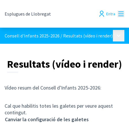
Menú
Esplugues de Llobregat
Entra
Menú p
Consell d'Infants 2025-2026
/
Resultats (vídeo i render)
Resultats (vídeo i render)
Vídeo resum del Consell d'Infants 2025-2026:
Cal que habilitis totes les galetes per veure aquest
contingut.
Canviar la configuració de les galetes