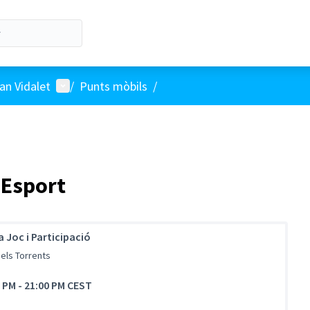
Menú d'usuari
an Vidalet
/
Punts mòbils
/
l'Esport
 Joc i Participació
dels Torrents
0 PM
-
21:00 PM CEST