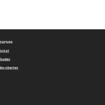
cursos
ivitat
obades
es obertes