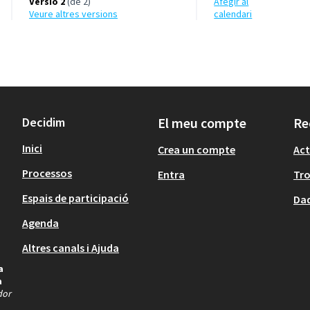
Versió 2
(de 2)
Afegir al
veure altres versions
calendari
Decidim
El meu compte
Re
Inici
Crea un compte
Act
Processos
Entra
Tr
Espais de participació
Dad
Agenda
Altres canals i Ajuda
a
a
dor