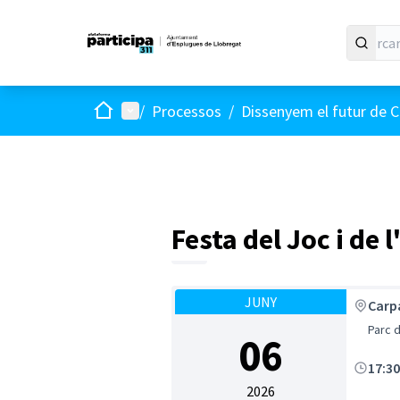
Inici
Menú principal
/
Processos
/
Dissenyem el futur de C
Festa del Joc i de 
JUNY
Carpa
Parc 
06
17:3
2026