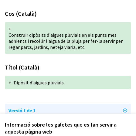
Cos (Català)
+
Construir dipòsits d'aigues pluvials en els punts mes
adhients i recollir l'aigua de la pluja per fer-la servir per
regar parcs, jardins, neteja viaria, etc.
Títol (Català)
+
Dipòsit d'aigues pluvials
Versió 1 de 1
Informació sobre les galetes que es fan servir a
aquesta pàgina web
Termes i condicions d'ús