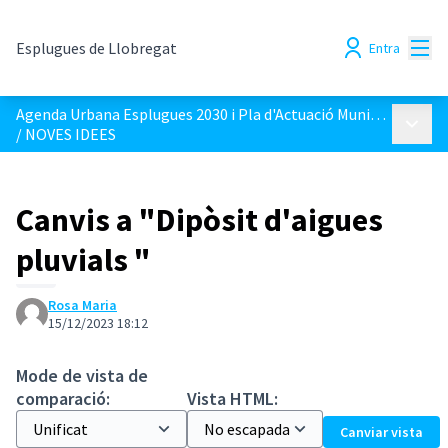
Menú
Esplugues de Llobregat
Entra
Agenda Urbana Esplugues 2030 i Pla d'Actuació Municipal 2023-2027
Menú p
/
NOVES IDEES
Canvis a "Dipòsit d'aigues
pluvials "
Rosa Maria
15/12/2023 18:12
Mode de vista de
comparació:
Vista HTML:
Canviar vista