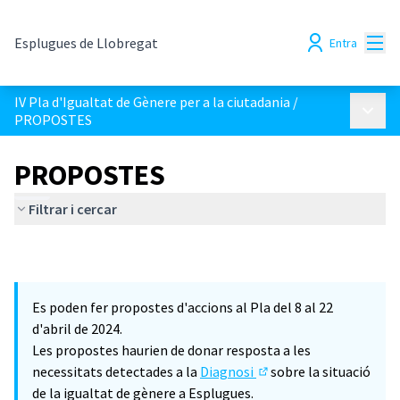
Menú
Esplugues de Llobregat
Entra
IV Pla d'Igualtat de Gènere per a la ciutadania
/
Menú p
PROPOSTES
PROPOSTES
Filtrar i cercar
Es poden fer propostes d'accions al Pla del 8 al 22
d'abril de 2024.
Les propostes haurien de donar resposta a les
necessitats detectades a la
Diagnosi
sobre la situació
(Obrir en una pestanya
de la igualtat de gènere a Esplugues.