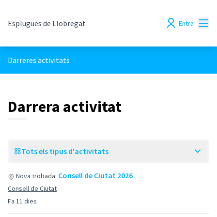
Menú
Esplugues de Llobregat
Entra
Darreres activitats
Darrera activitat
Tots els tipus d'activitats
Consell de Ciutat 2026
Nova trobada:
Consell de Ciutat
Fa 11 dies