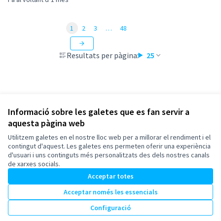
1
2
3
…
48
Resultats per pàgina:
25
Informació sobre les galetes que es fan servir a
aquesta pàgina web
Termes i condicions d'ús
Configuració de les galetes
Utilitzem galetes en el nostre lloc web per a millorar el rendiment i el
Esplugues de Llobregat a X
Esplugues de Llobregat a Facebook
Esplugues de Llobregat a Instagram
Esplugues de Llobregat a YouTube
contingut d'aquest. Les galetes ens permeten oferir una experiència
d'usuari i uns continguts més personalitzats des dels nostres canals
(Enllaç extern)
(Enllaç extern)
(Enllaç extern)
(Enllaç extern)
Català
de xarxes socials.
Triar la llengua
Elegir el idioma
Acceptar totes
Acceptar només les essencials
Amb llicènc
(Enllaç exte
Configuració
(Enllaç extern)
Web creada amb
programari lliure
.
(Enllaç extern)