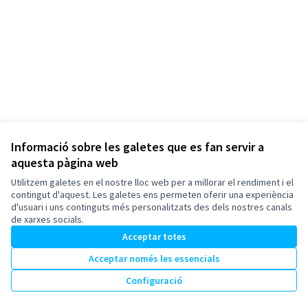
Informació sobre les galetes que es fan servir a
aquesta pàgina web
Termes i condicions d'ús
Configuració de les galetes
Utilitzem galetes en el nostre lloc web per a millorar el rendiment i el
Esplugues de Llobregat a X
Esplugues de Llobregat a Facebook
Esplugues de Llobregat a Instagram
Esplugues de Llobregat a YouTube
contingut d'aquest. Les galetes ens permeten oferir una experiència
d'usuari i uns continguts més personalitzats des dels nostres canals
(Enllaç extern)
(Enllaç extern)
(Enllaç extern)
(Enllaç extern)
Català
de xarxes socials.
Triar la llengua
Elegir el idioma
Acceptar totes
Acceptar només les essencials
Amb llicènc
(Enllaç exte
Configuració
(Enllaç extern)
Web creada amb
programari lliure
.
(Enllaç extern)