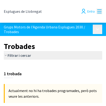
Menú
Esplugues de Llobregat
Entra
Grups Motors de l'Agenda Urbana Esplugues 2030
/
Menú p
Trobades
Trobades
Filtrar i cercar
1 trobada
Actualment no hi ha trobades programades, però pots
veure les anteriors.