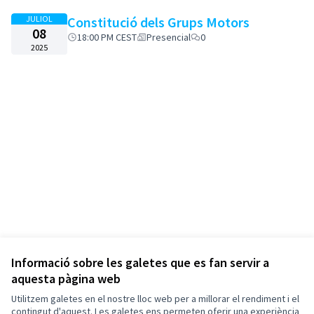
JULIOL
Constitució dels Grups Motors
08
18:00 PM CEST
Presencial
0
2025
Informació sobre les galetes que es fan servir a
aquesta pàgina web
Utilitzem galetes en el nostre lloc web per a millorar el rendiment i el
contingut d'aquest. Les galetes ens permeten oferir una experiència