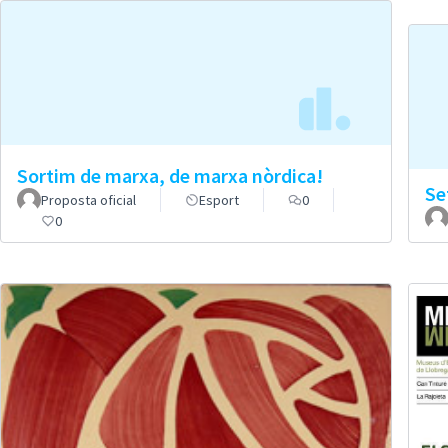
Sortim de marxa, de marxa nòrdica!
Se
Proposta oficial
Esport
0
0