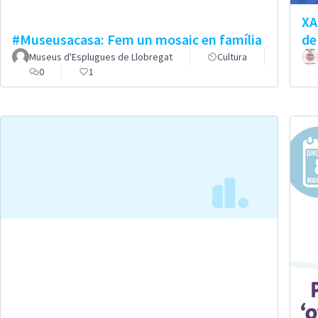
XA
#Museusacasa: Fem un mosaic en família
de
Museus d'Esplugues de Llobregat
Cultura
0
1