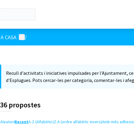
Menú d'usuari
A CASA
/
Recull d'activitats i iniciatives impulsades per l'Ajuntament, c
d'Esplugues. Pots cercar-les per categoria, comentar-les i afeg
36 propostes
Aleatori
Recent
A-Z (Alfabètic)
Z-A (ordre alfabètic invers)
Amb més adhesio