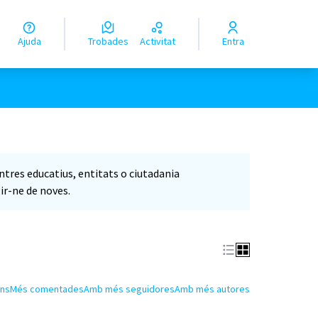
Ajuda
Trobades
Activitat
Entra
entres educatius, entitats o ciutadania
ir-ne de noves.
ns
Més comentades
Amb més seguidores
Amb més autores