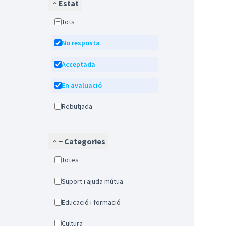
Estat
Tots
No resposta
Acceptada
En avaluació
Rebutjada
~ Categories
Totes
Suport i ajuda mútua
Educació i formació
Cultura