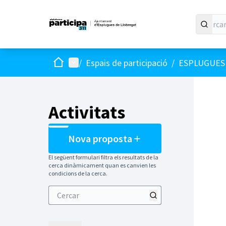
Inici
Menú principal
/
Espais de participació
/
ESPLUGUES 
Activitats
Nova proposta
El següent formulari filtra els resultats de la
cerca dinàmicament quan es canvien les
condicions de la cerca.