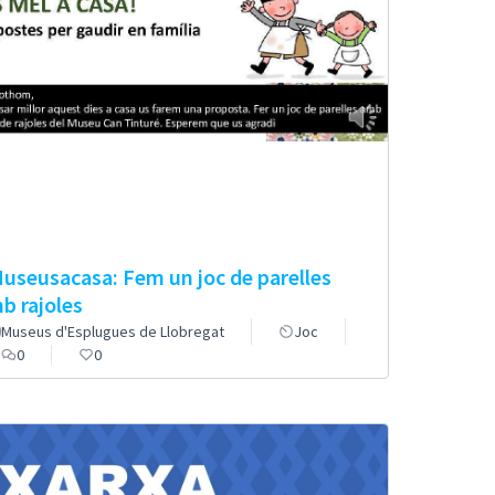
useusacasa: Fem un joc de parelles
b rajoles
Museus d'Esplugues de Llobregat
Joc
0
0