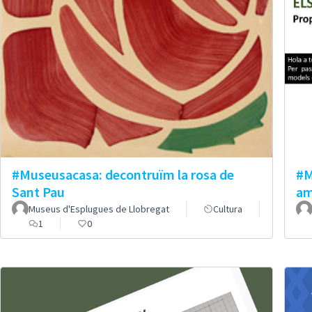
#Museusacasa: decontruïm la rosa de
#M
Sant Pau
am
Museus d'Esplugues de Llobregat
Cultura
1
0