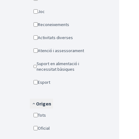
Joc
Reconeixements
Activitats diverses
Atenció i assessorament
Suport en alimentació i
necessitat bàsiques
Esport
Origen
Tots
Oficial