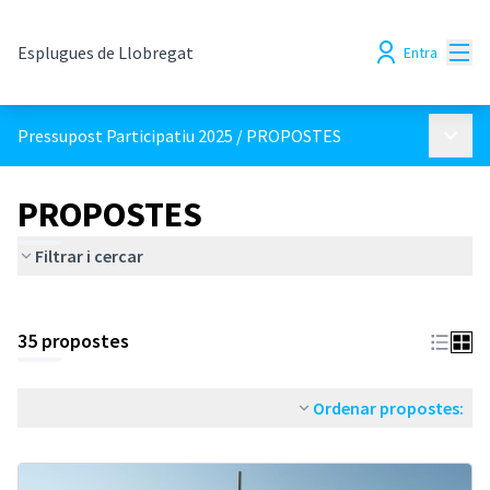
Menú
Esplugues de Llobregat
Entra
Menú p
Pressupost Participatiu 2025
/
PROPOSTES
PROPOSTES
Filtrar i cercar
35 propostes
Ordenar propostes: