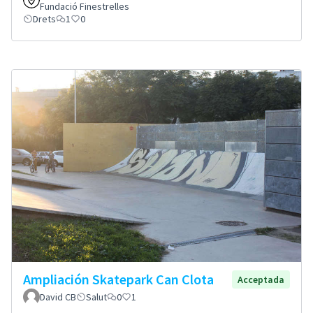
Fundació Finestrelles
Drets
1
0
Ampliación Skatepark Can Clota
Acceptada
David CB
Salut
0
1