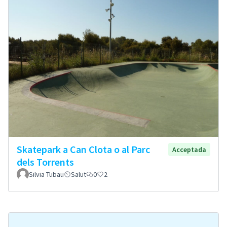
Skatepark a Can Clota o al Parc
Acceptada
dels Torrents
Silvia Tubau
Salut
0
2