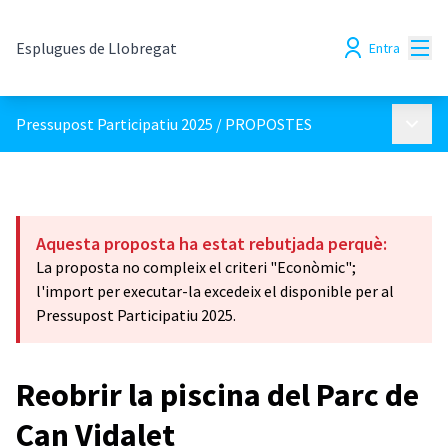
Menú
Esplugues de Llobregat
Entra
Menú p
Pressupost Participatiu 2025
/
PROPOSTES
Aquesta proposta ha estat rebutjada perquè:
La proposta no compleix el criteri "Econòmic";
l'import per executar-la excedeix el disponible per al
Pressupost Participatiu 2025.
Reobrir la piscina del Parc de
Can Vidalet