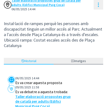
Taller elaboració propostes grup de català per
Cont
adults (Edifici Municipal Puig Coca)
06/05/2025 14:44
Instal·lació de rampes perquè les persones amb
discapacitat tinguin un millor accés al Parc. Actualment
a l'accés desde Plaça Catalunya és a través d'escales.
Ubicació rampa: Costat escales accés des de Plaça
Catalunya
Historial
Imatges
06/05/2025 14:44
Es va crear aquesta proposta
09/05/2025 11:58
Es va debatre a aquesta trobada:
Taller elaboració propostes grup
de català per adults (Edifici
Municipal Puig Coca)