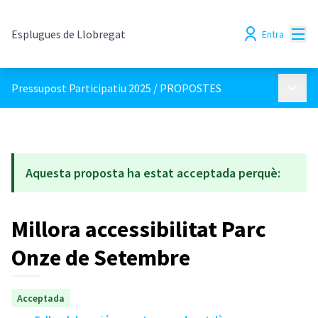
Menú
Esplugues de Llobregat
Entra
Menú p
Pressupost Participatiu 2025
/
PROPOSTES
Aquesta proposta ha estat acceptada perquè:
Millora accessibilitat Parc
Onze de Setembre
Acceptada