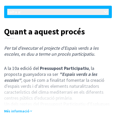
Salta a:
Quant a aquest procés
Per tal d'executar el projecte d'Espais verds a les
escoles, es duu a terme un procés participatiu.
A la 10a edició del
Pressupost Participatiu
, la
proposta guanyadora va ser
"Espais verds a les
escoles"
, que té com a finalitat fomentar la creació
d'espais verds i d'altres elements naturalitzadors
característics del clima mediterrani en els diferents
centres públics d'educació primària.
Un dels reptes del Pressupost Participatiu d'Esplugues
és que l'execució de les propostes guanyadores es
Més informació
dugui a terme, en la mesura del possible, de manera