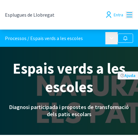
Menú
Esplugues de Llobregat
Entra
Menú principa
Processos
/
Espais verds a les escoles
Seguir
Espais verds a les
Ajuda
escoles
Diagnosi participada i propostes de transformació
dels patis escolars