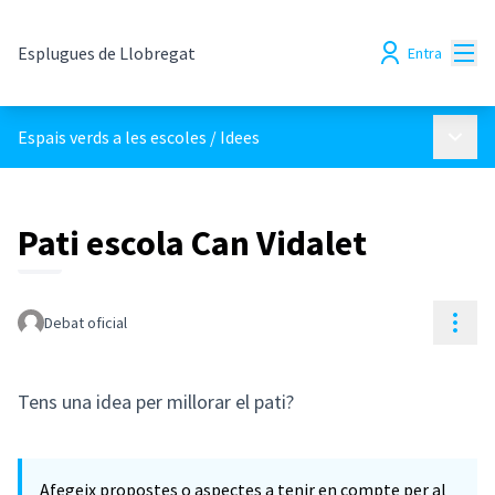
Menú
Esplugues de Llobregat
Entra
Menú p
Espais verds a les escoles
/
Idees
Pati escola Can Vidalet
Cont
Debat oficial
Tens una idea per millorar el pati?
Afegeix propostes o aspectes a tenir en compte per al