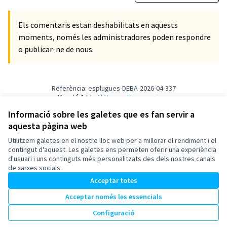
Els comentaris estan deshabilitats en aquests
moments, només les administradores poden respondre
o publicar-ne de nous.
Referència: esplugues-DEBA-2026-04-337
Versió 1
(de 1)
veure altres versions
Informació sobre les galetes que es fan servir a
aquesta pàgina web
Termes i condicions d'ús
Configuració de les galetes
Utilitzem galetes en el nostre lloc web per a millorar el rendiment i el
Esplugues de Llobregat a X
Esplugues de Llobregat a Facebook
Esplugues de Llobregat a Instagram
Esplugues de Llobregat a YouTube
contingut d'aquest. Les galetes ens permeten oferir una experiència
d'usuari i uns continguts més personalitzats des dels nostres canals
(Enllaç extern)
(Enllaç extern)
(Enllaç extern)
(Enllaç extern)
Català
de xarxes socials.
Triar la llengua
Elegir el idioma
Acceptar totes
Acceptar només les essencials
Amb llicènc
(Enllaç exte
Configuració
(Enllaç extern)
Web creada amb
programari lliure
.
(Enllaç extern)