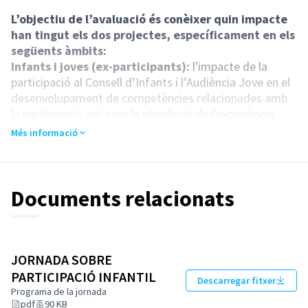
L’objectiu de l’avaluació és conèixer quin impacte
han tingut els dos projectes, específicament en els
següents àmbits:
Infants i joves (ex-participants):
l'impacte de la
participació al Consell d’Infants i l’Audiència Jove en el
desenvolupament de competències relacionades amb
la participació així com la vinculació de l'experiència
participativa amb la participació en altres espais,
Més informació
processos participatius, projectes de voluntariat, etc.
posteriors als projectes.
Centres educatius:
l'impacte en les dinàmiques
participatives dels centres i l'aplicació de les mesures
Documents relacionats
resultants del procés de participació.
Ciutat:
l'impacte de les propostes en la transformació
de la ciutat i l'aplicació de de les mesures resultants del
procés de participació.
JORNADA SOBRE
PARTICIPACIÓ INFANTIL
Descarregar fitxer
Programa de la jornada
Com participar?
pdf
90 KB