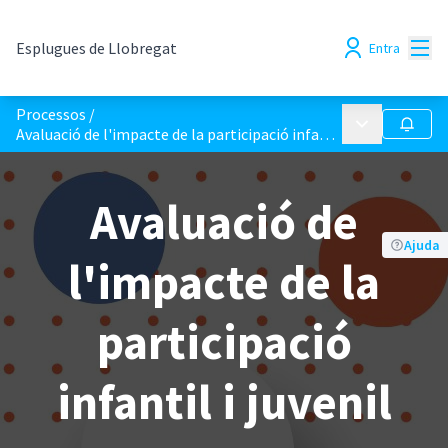
Menú
Esplugues de Llobregat
Entra
Processos
/
Menú principa
Seguir
Avaluació de l'impacte de la participació infantil i juvenil
Avaluació de
Ajuda
l'impacte de la
participació
infantil i juvenil