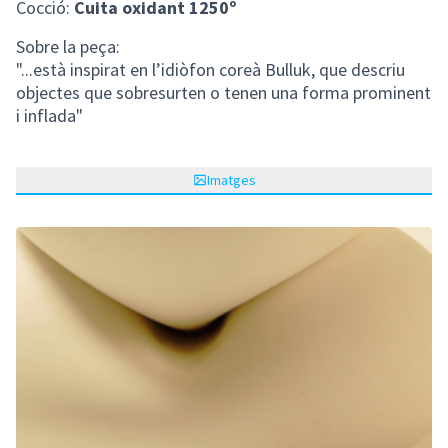
Cocció:
Cuita oxidant 1250º
Sobre la peça:
"...està inspirat en l’idiòfon coreà Bulluk, que descriu
objectes que sobresurten o tenen una forma prominent
i inflada"
Imatges