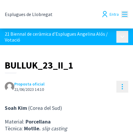
Menú
Esplugues de Llobregat
Entra
21 Biennal de ceràmica d’Esplugues Angelina Alós
/
Menú p
Votació
BULLUK_23_II_1
Proposta oficial
Cont
21/06/2023 14:10
Soah Kim
(Corea del Sud)
Material:
Porcellana
Tècnica:
Motlle.
slip casting