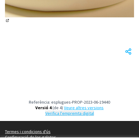
(Obrir en una pestanya nova)
Referència: esplugues-PROP-2023-06-19440
Versió 4
(de 4)
veure altres versions
Verifica l'empremta digital
Termes i condicions d'ús
Configuració de les galetes