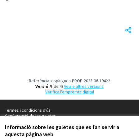
(Obrir en una pestanya nova)
Referència: esplugues-PROP-2023-06-19422
Versió 4
(de 4)
veure altres versions
Verifica l'empremta digital
Termes i condicions d'ús
Configuració de les galetes
Esplugues de Llobregat a X
Esplugues de Llobregat a Facebook
Esplugues de Llobregat a Instagram
Esplugues de Llobregat a YouTube
Informació sobre les galetes que es fan servir a
(Enllaç extern)
(Enllaç extern)
(Enllaç extern)
(Enllaç extern)
aquesta pàgina web
Català
Triar la llengua
Elegir el idioma