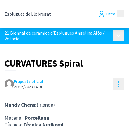
Menú
Esplugues de Llobregat
Entra
21 Biennal de ceràmica d’Esplugues Angelina Alós
/
Menú p
Votació
CURVATURES Spiral
Proposta oficial
Cont
21/06/2023 14:01
Mandy Cheng
(Irlanda)
Material:
Porcellana
Tècnica:
Tècnica Nerikomi