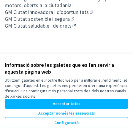
motors, oberts a la ciutadania:
GM Ciutat innovadora i d'oportunitats
(Obrir en una pesta
GM Ciutat sostenible i segura
(Obrir en una pestanya nova
GM Ciutat saludable i de drets
(Obrir en una pestanya nova
Informació sobre les galetes que es fan servir a
aquesta pàgina web
Termes i condicions d'ús
Configuració de les galetes
Utilitzem galetes en el nostre lloc web per a millorar el rendiment i el
Esplugues de Llobregat a X
Esplugues de Llobregat a Facebook
Esplugues de Llobregat a Instagram
Esplugues de Llobregat a YouTube
contingut d'aquest. Les galetes ens permeten oferir una experiència
d'usuari i uns continguts més personalitzats des dels nostres canals
(Enllaç extern)
(Enllaç extern)
(Enllaç extern)
(Enllaç extern)
Català
de xarxes socials.
Triar la llengua
Elegir el idioma
Acceptar totes
Acceptar només les essencials
Amb llicènc
(Enllaç exte
Configuració
(Enllaç extern)
Web creada amb
programari lliure
.
(Enllaç extern)