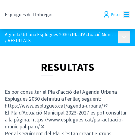
Menú
Esplugues de Llobregat
Entra
Agenda Urbana Esplugues 2030 i Pla d'Actuació Municipal 2023-2027
Menú p
/
RESULTATS
RESULTATS
Es por consultar el Pla d'acció de l'Agenda Urbana
Esplugues 2030 definitiu a l'enllaç següent:
https://www.esplugues.cat/agenda-urbana/
(Enllaç extern
El Pla d'Actuació Municipal 2023-2027 es pot consultar
a la pàgina:
https://www.esplugues.cat/pla-actuacio-
municipal-pam/
(Enllaç extern)
Per al seguiment del Pla, s'estan creant 3 grups